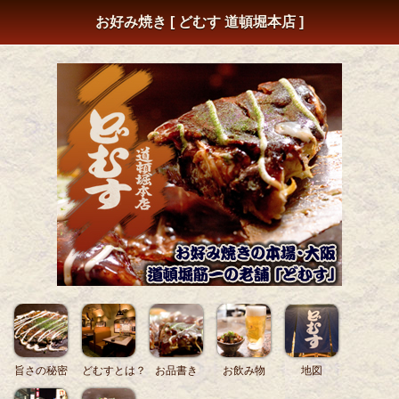
お好み焼き [ どむす 道頓堀本店 ]